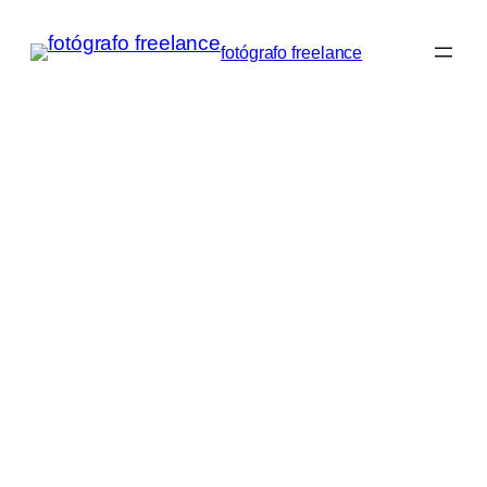
Saltar
al
fotógrafo freelance
contenido